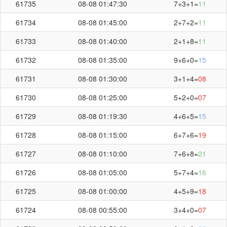
61735
08-08 01:47:30
7+3+1=
11
61734
08-08 01:45:00
2+7+2=
11
61733
08-08 01:40:00
2+1+8=
11
61732
08-08 01:35:00
9+6+0=
15
61731
08-08 01:30:00
3+1+4=
08
61730
08-08 01:25:00
5+2+0=
07
61729
08-08 01:19:30
4+6+5=
15
61728
08-08 01:15:00
6+7+6=
19
61727
08-08 01:10:00
7+6+8=
21
61726
08-08 01:05:00
5+7+4=
16
61725
08-08 01:00:00
4+5+9=
18
61724
08-08 00:55:00
3+4+0=
07