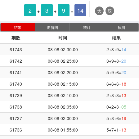
2
3
9
14
+
+
=
大
双
结果
走势图
统计
预测
期数
时间
结果
61743
08-08 02:30:00
2+3+9=
14
61742
08-08 02:25:00
3+9+8=
20
61741
08-08 02:20:00
5+9+6=
20
61740
08-08 02:15:00
6+6+6=
18
61739
08-08 02:10:00
2+8+3=
13
61738
08-08 02:05:00
0+2+3=
05
61737
08-08 02:00:00
5+8+6=
19
61736
08-08 01:55:00
5+7+1=
13